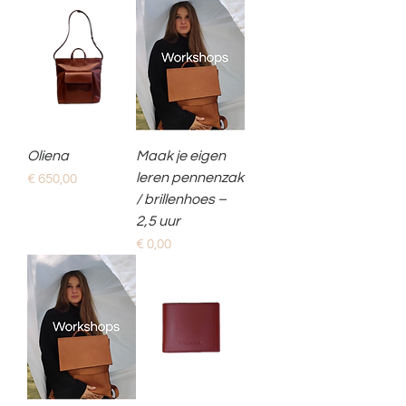
Oliena
Maak je eigen
leren pennenzak
Prijs
€ 650,00
/ brillenhoes –
2,5 uur ​
Prijs
€ 0,00