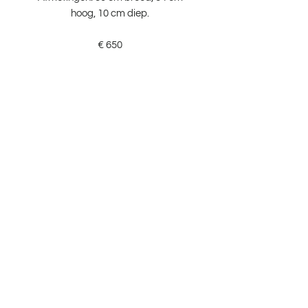
hoog, 10 cm diep.
€ 650
Verkooppunten
Lookbook
Duurzaam ondernemen
Contact
Blog
Verzenden & retours,
Algemene
voorwaarden,
Privacy.
info@sofiedarche.be
+32 473 77 00 80