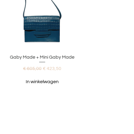
Snel overzicht
Gaby Made + Mini Gaby Made
Normale prijs
Verkoopprijs
€ 605,00
€ 423,50
In winkelwagen