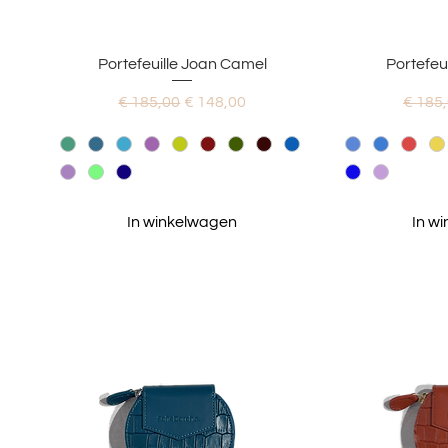
Snel overzicht
Snel
Portefeuille Joan Camel
Portefeu
Normale prijs
Verkoopprijs
Normal
€ 185,00
€ 148,00
€ 185
In winkelwagen
In w