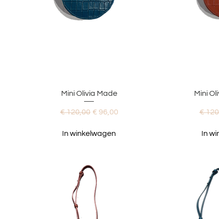
Snel overzicht
Snel
Mini Olivia Made
Mini O
Normale prijs
Verkoopprijs
Norma
€ 120,00
€ 96,00
€ 120
In winkelwagen
In w