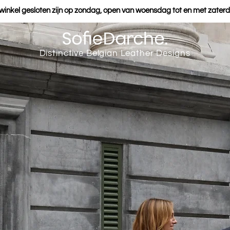
 winkel gesloten zijn op zondag, open van woensdag tot en met zaterd
Distinctive Belgian Leather Designs