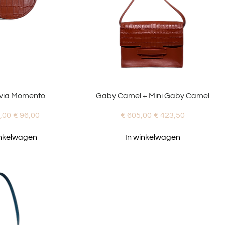
 overzicht
Snel overzicht
livia Momento
Gaby Camel + Mini Gaby Camel
le prijs
Verkoopprijs
Normale prijs
Verkoopprijs
,00
€ 96,00
€ 605,00
€ 423,50
inkelwagen
In winkelwagen