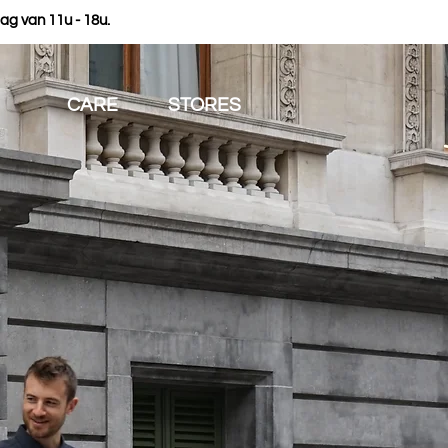
ag van 11u - 18u.
CARE
STORES