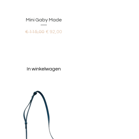
Snel overzicht
Mini Gaby Made
Normale prijs
Verkoopprijs
€ 115,00
€ 92,00
In winkelwagen